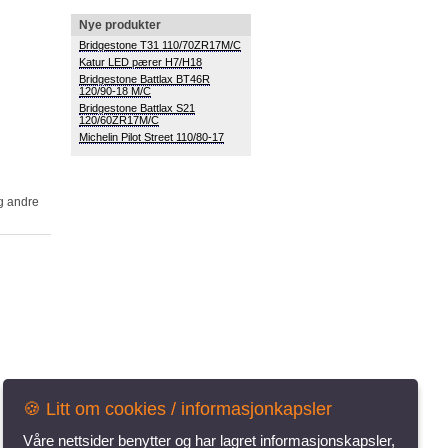
Nye produkter
Bridgestone T31 110/70ZR17M/C
Katur LED pærer H7/H18
120/90-18 M/C
120/60ZR17M/C
Michelin Pilot Street 110/80-17
🍪 Litt om cookies / informasjonkapsler