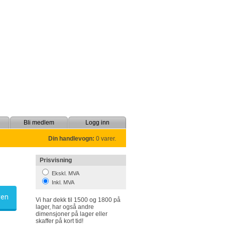
Bli medlem
Logg inn
Din handlevogn:
0 varer.
Prisvisning
Ekskl. MVA
Inkl. MVA
ven
skaffer på kort tid!