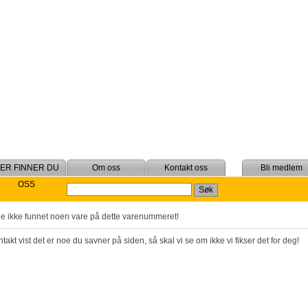
Om oss
Kontakt oss
Bli medlem
OSS
le ikke funnet noen vare på dette varenummeret!
takt vist det er noe du savner på siden, så skal vi se om ikke vi fikser det for deg!