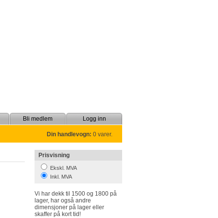
Bli medlem
Logg inn
Din handlevogn:
0 varer.
Prisvisning
Ekskl. MVA
Inkl. MVA
skaffer på kort tid!