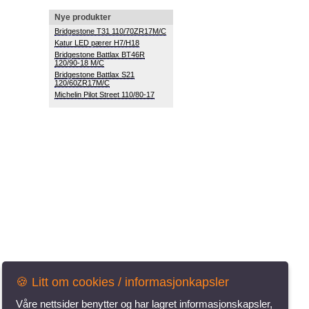
Nye produkter
Bridgestone T31 110/70ZR17M/C
Katur LED pærer H7/H18
120/90-18 M/C
120/60ZR17M/C
Michelin Pilot Street 110/80-17
🍪 Litt om cookies / informasjonkapsler